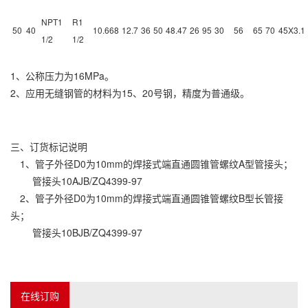
NPT1
R1
50
40
10.668
12.7
36
50
48.47
26
95
30
56
65
70
45X3.1
1/2
1/2
1、公称压力为16MPa。
2、应用无缝钢管的材料为15、20号钢，精度为普通级。
三、订货标记说明
1、管子外径D0为10mm的焊接式端直通圆锥管螺纹A型管接头；
管接头10AJB/ZQ4399-97
2、管子外径D0为10mm的焊接式端直通圆锥管螺纹B型长管接
头；
管接头10BJB/ZQ4399-97
在线订购