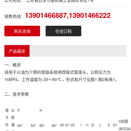
公司地址： 江苏省启东市惠和镇工业园区东区1号
13901466887,13901466222
销售热线：
购买咨询
在线订购
产品描述
一、概述
适用于以油为介质的管路系统用焊接式管接头，公称压力为
16MPa，工作温度为-25～80℃，形式和尺寸见图1 图2和表1。
二、技术参数
d
lo
管
公
子
称
O型圈
外
通
d0
d1
d2
l
l1
l2
L
S
S1
60°
55°
60°
60°
JB/ZQ4