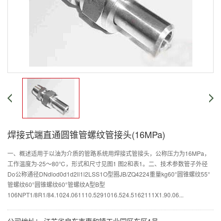
焊接式端直通圆锥管螺纹管接头(16MPa)
一、概述适用于以油为介质的管路系统用焊接式管接头，公称压力为16MPa，
工作温度为-25～80℃，形式和尺寸见图1 图2和表1。二、技术参数管子外径
Do公称通径DNdlod0d1d2ll1l2LSS1O型圈JB/ZQ4224重量kg60°圆锥螺纹55°
管螺纹60°圆锥螺纹60°管螺纹A型B型
106NPT1/8R1/84.1024.061110.5291016.524.5162111X1.90.06...