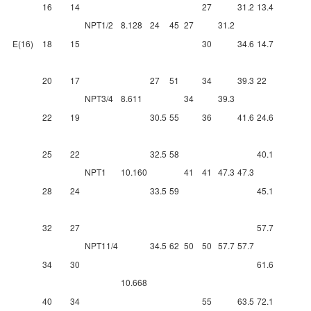
16
14
27
31.2
13.4
NPT1/2
8.128
24
45
27
31.2
E(16)
18
15
30
34.6
14.7
20
17
27
51
34
39.3
22
NPT3/4
8.611
34
39.3
22
19
30.5
55
36
41.6
24.6
25
22
32.5
58
40.1
NPT1
10.160
41
41
47.3
47.3
28
24
33.5
59
45.1
32
27
57.7
NPT11/4
34.5
62
50
50
57.7
57.7
34
30
61.6
10.668
40
34
55
63.5
72.1