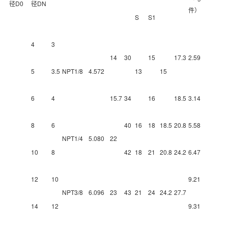
径D0
径DN
件）
S
S1
4
3
14
30
15
17.3
2.59
5
3.5
NPT1/8
4.572
13
15
6
4
15.7
34
16
18.5
3.14
8
6
40
16
18
18.5
20.8
5.58
NPT1/4
5.080
22
10
8
42
18
21
20.8
24.2
6.47
12
10
9.21
NPT3/8
6.096
23
43
21
24
24.2
27.7
14
12
9.31