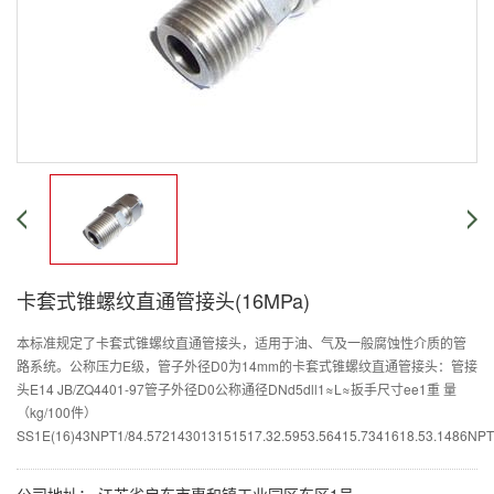
卡套式锥螺纹直通管接头(16MPa)
本标准规定了卡套式锥螺纹直通管接头，适用于油、气及一般腐蚀性介质的管
路系统。公称压力E级，管子外径D0为14mm的卡套式锥螺纹直通管接头：管接
头E14 JB/ZQ4401-97管子外径D0公称通径DNd5dll1≈L≈扳手尺寸ee1重 量
（kg/100件）
SS1E(16)43NPT1/84.572143013151517.32.5953.56415.7341618.53.1486NPT1/