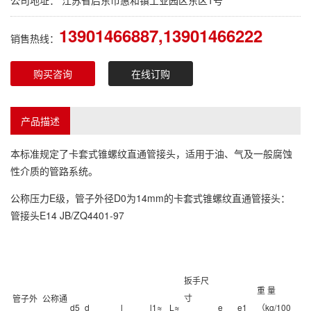
公司地址： 江苏省启东市惠和镇工业园区东区1号
13901466887,13901466222
销售热线：
购买咨询
在线订购
产品描述
本标准规定了卡套式锥螺纹直通管接头，适用于油、气及一般腐蚀
性介质的管路系统。
公称压力E级，管子外径D0为14mm的卡套式锥螺纹直通管接头：
管接头E14 JB/ZQ4401-97
扳手尺
重 量
寸
管子外
公称通
d5
d
l
l1≈
L≈
e
e1
（kg/100