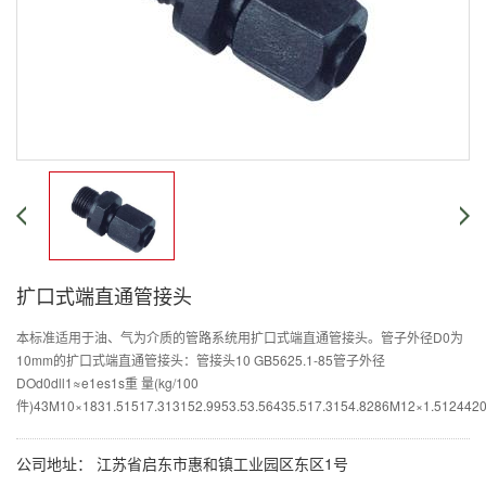
扩口式端直通管接头
本标准适用于油、气为介质的管路系统用扩口式端直通管接头。管子外径D0为
10mm的扩口式端直通管接头：管接头10 GB5625.1-85管子外径
DOd0dll1≈e1es1s重 量(kg/100
件)43M10×1831.51517.313152.9953.53.56435.517.3154.8286M12×1.5124420.
公司地址： 江苏省启东市惠和镇工业园区东区1号