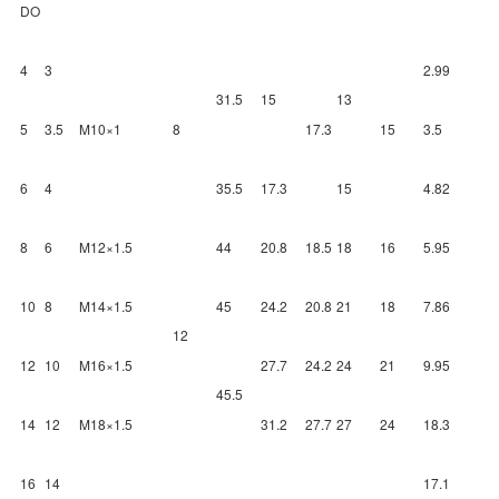
DO
4
3
2.99
31.5
15
13
5
3.5
M10×1
8
17.3
15
3.5
6
4
35.5
17.3
15
4.82
8
6
M12×1.5
44
20.8
18.5
18
16
5.95
10
8
M14×1.5
45
24.2
20.8
21
18
7.86
12
12
10
M16×1.5
27.7
24.2
24
21
9.95
45.5
14
12
M18×1.5
31.2
27.7
27
24
18.3
16
14
17.1